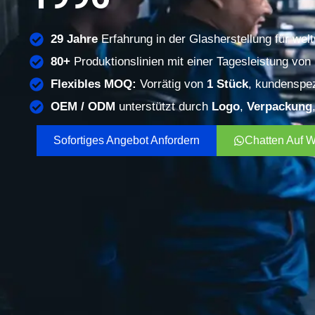
29 Jahre
Erfahrung in der Glasherstellung für wel
80+
Produktionslinien mit einer Tagesleistung von
Flexibles MOQ:
Vorrätig von
1 Stück
, kundenspez
OEM / ODM
unterstützt durch
Logo
,
Verpackung
Sofortiges Angebot Anfordern
Chatten Auf 