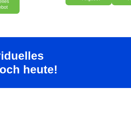
lles
ebot
viduelles
och heute!