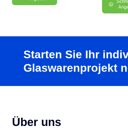
Schne
Ang
Starten Sie Ihr indi
Glaswarenprojekt n
Über uns