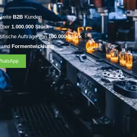
tweite
B2B
Kunden
 über
1.000.000 Stück
ifische Aufträge von
100.000 Stück
, und
Formentwicklung
WhatsApp