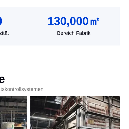
0
130,000
㎡
ität
Bereich Fabrik
e
ätskontrollsystemen