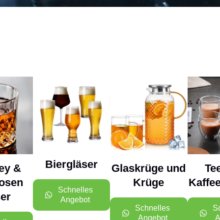
Biergläser
ey &
Glaskrüge und
Te
uosen
Krüge
Kaffe
Schnelles
er
Angebot
Schnelles
S
Angebot
A