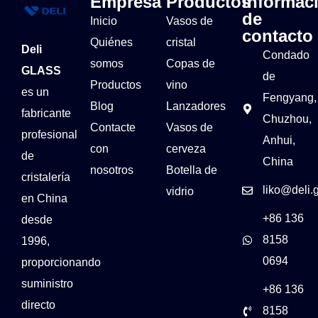
Empresa
Productos
Informac
de
Inicio
Vasos de
contacto
Quiénes
cristal
Deli
Condado
somos
Copas de
GLASS
de
Productos
vino
es un
Fengyang,
Blog
Lanzadores
fabricante
Chuzhou,
Contacte
Vasos de
profesional
Anhui,
con
cerveza
de
China
nosotros
Botella de
cristalería
liko@deli.
vidrio
en China
+86 136
desde
8158
1996,
0694
proporcionando
suministro
+86 136
directo
8158