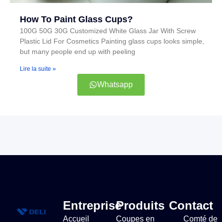
How To Paint Glass Cups?
100G 50G 30G Customized White Glass Jar With Screw
Plastic Lid For Cosmetics Painting glass cups looks simple,
but many people end up with peeling
Lire la suite »
Whatsapp
Entreprise
Produits
Contact
Accueil
Coupes en
Comté de