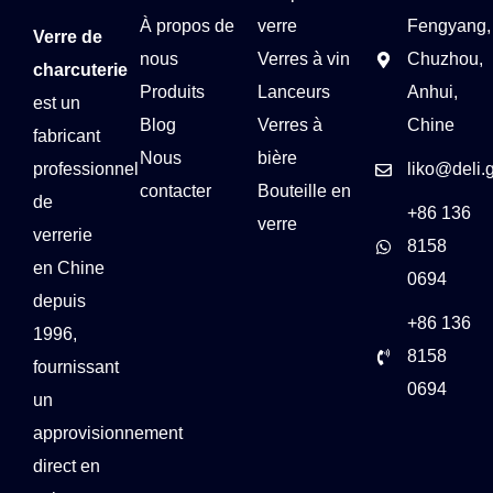
À propos de
verre
Fengyang,
Verre de
nous
Verres à vin
Chuzhou,
charcuterie
Produits
Lanceurs
Anhui,
est un
Blog
Verres à
Chine
fabricant
Nous
bière
professionnel
liko@deli.
contacter
Bouteille en
de
+86 136
verre
verrerie
8158
en Chine
0694
depuis
+86 136
1996,
8158
fournissant
0694
un
approvisionnement
direct en