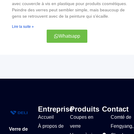
avec couvercle à vis en plastique pour produits cosmétiques.
Peindre des verres peut sembler simple, mais beaucoup de
gens se retrouvent avec de la peinture qui s'écaille.
Lire la suite »
Whatsapp
Entreprise
Produits
Contact
Accueil
Coupes en
Comté de
À propos de
verre
Fengyang,
Verre de