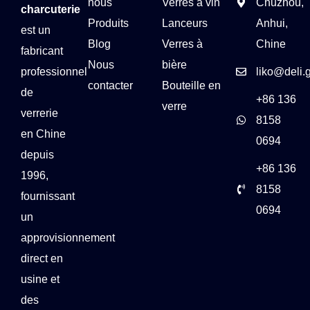
nous
Verres à vin
Chuzhou,
charcuterie
Produits
Lanceurs
Anhui,
est un
Blog
Verres à
Chine
fabricant
Nous
bière
professionnel
liko@deli.
contacter
Bouteille en
de
+86 136
verre
verrerie
8158
en Chine
0694
depuis
+86 136
1996,
8158
fournissant
0694
un
approvisionnement
direct en
usine et
des