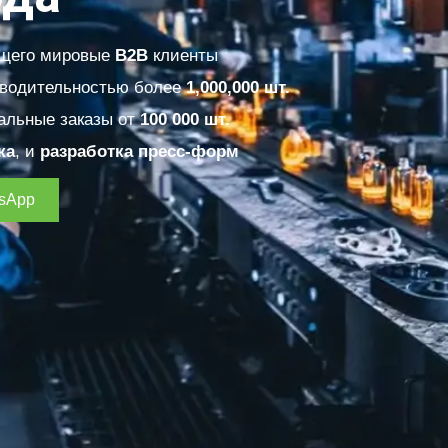
ющего мировые
B2B
клиенты
зводительностью более
1,000,000 шт.
альные заказы от
100 000 шт.
ка
, и
разработка пресс-форм
tsApp