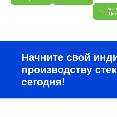
Быс
Цит
Начните свой инд
производству сте
сегодня!