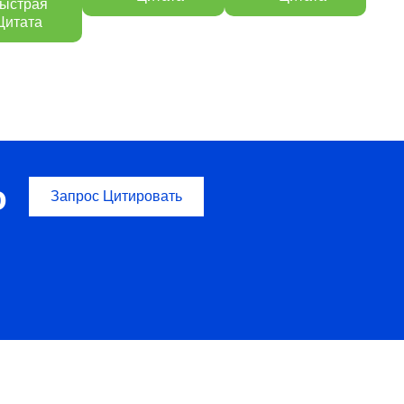
ыстрая
Цитата
о
Запрос Цитировать