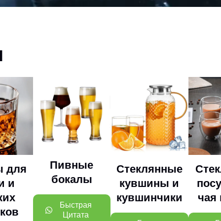
ы
Пивные
ы для
Стеклянные
Стек
бокалы
и и
кувшины и
пос
ких
кувшинчики
чая
Быстрая
тков
Цитата