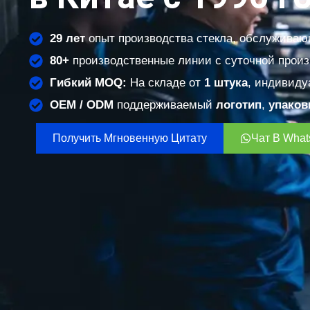
29 лет
опыт производства стекла, обслужива
80+
производственные линии с суточной прои
Гибкий MOQ:
На складе от
1 штука
, индивиду
OEM / ODM
поддерживаемый
логотип
,
упаков
Получить Мгновенную Цитату
Чат В Wha