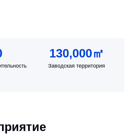
0
130,000
㎡
ительность
Заводская территория
приятие