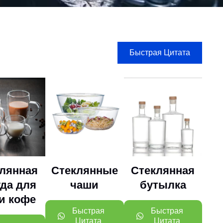
Быстрая Цитата
лянная
Стеклянные
Стеклянная
уда для
чаши
бутылка
 и кофе
Быстрая
Быстрая
Цитата
Цитата