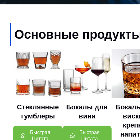
Основные продукт
Стеклянные
Бокалы для
Бокал
тумблеры
вина
виск
креп
Быстрая
Быстрая
напи
Цитата
Цитата