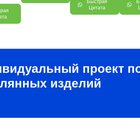
Быстрая
Б
Цитата
трая
ата
ивидуальный проект п
клянных изделий