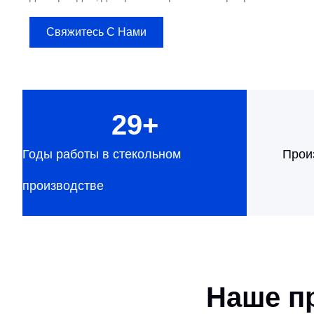
Свяжитесь С Нами
29
+
Годы работы в стекольном
Прои
производстве
Наше п