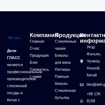
Компания
Продукция
Контакт
информ
Главная
Стеклянные
Уезд
О нас
чашки
Дели
Фэнъян,
Продукция
Бокалы
ГЛАСС
Чучжоу,
Блог
для вина
является
Аньхой,
Свяжитесь
Питчеры
профессиональным
Китай
с нами
Пивные
производителем
бокалы
liko@deli.
стеклянной
Стеклянная
посуды в
+86 136
бутылка
Китае с
8158