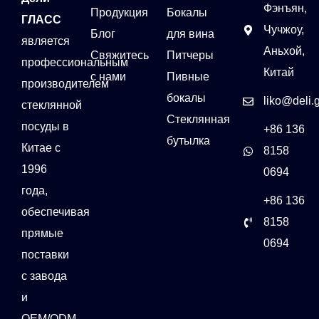
Фэнъян,
Продукция
Бокалы
ГЛАСС
Чучжоу,
Блог
для вина
является
Аньхой,
Свяжитесь
Питчеры
профессиональным
Китай
с нами
Пивные
производителем
бокалы
liko@deli.
стеклянной
Стеклянная
посуды в
+86 136
бутылка
Китае с
8158
1996
0694
года,
+86 136
обеспечивая
8158
прямые
0694
поставки
с завода
и
OEM/ODM