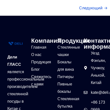
Следующий
→
Компания
Продукция
Контакт
информ
Главная
Стеклянные
Уезд
О нас
чашки
Дели
Фэнъян,
Продукция
Бокалы
ГЛАСС
Чучжоу,
Блог
для вина
является
Аньхой,
Свяжитесь
Питчеры
профессиональным
Китай
с нами
Пивные
производителем
бокалы
kate@deli.
стеклянной
Стеклянная
посуды в
+86 173
бутылка
Китае с
0669