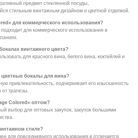
ративный предмет стеклянной посуды,
йся стильным винтажным дизайном и цветной отделкой.
lored» для коммерческого использования?
о подходит для коммерческого использования в
мпаниях.
 бокалах винтажного цвета?
ьзовать для красного вина, белого вина, коктейлей и
ь цветные бокалы для вина?
ную привлекательность, подчеркивает его изысканность
 от трапезы.
tage Colored» оптом?
ный выбор для оптовых закупок, закупок большими
мства.
 винтажном стиле?
ен для повседневного использования и отличается