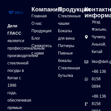
Компания
Продукция
Контакт
информ
Главная
Стеклянные
Уезд
О нас
чашки
Дели
Фэнъян,
Продукция
Бокалы
ГЛАСС
Чучжоу,
Блог
для вина
является
Аньхой,
Свяжитесь
Питчеры
профессиональным
Китай
с нами
Пивные
производителем
бокалы
liko@deli.
стеклянной
Стеклянная
посуды в
+86 136
бутылка
Китае с
8158
1996
0694
года,
+86 136
обеспечивая
8158
прямые