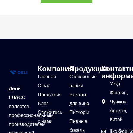
Компания
Продукция
Контакт
информ
Главная
Стеклянные
Уезд
О нас
чашки
Дели
Фэнъян,
Продукция
Бокалы
ГЛАСС
Чучжоу,
Блог
для вина
является
Аньхой,
Свяжитесь
Питчеры
профессиональным
Китай
с нами
Пивные
производителем
бокалы
liko@deli.