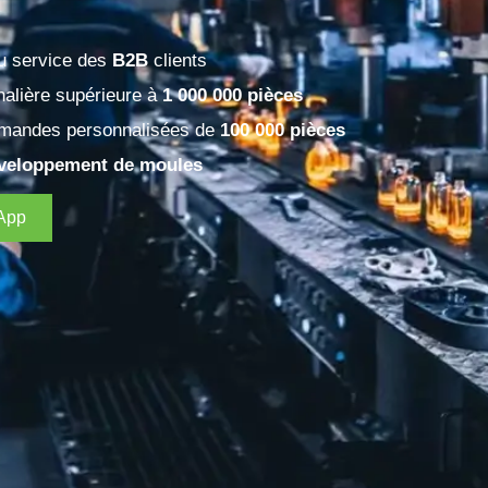
au service des
B2B
clients
nalière supérieure à
1 000 000 pièces
mandes personnalisées de
100 000 pièces
veloppement de moules
App