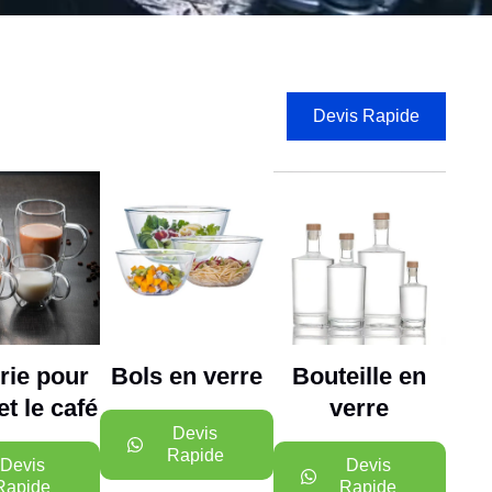
Devis Rapide
rie pour
Bols en verre
Bouteille en
et le café
verre
Devis
Rapide
Devis
Devis
Rapide
Rapide