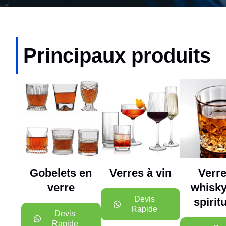
Principaux produits
Gobelets en
Verres à vin
Verre
verre
whisky
Devis
spirit
Rapide
Devis
Rapide