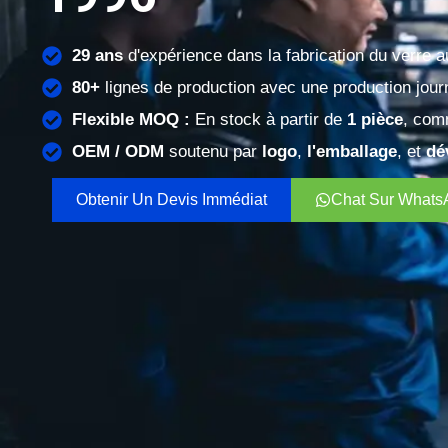
29 ans
d'expérience dans la fabrication du verre 
80+
lignes de production avec une production jour
Flexible MOQ :
En stock à partir de
1 pièce
, com
OEM / ODM
soutenu par
logo
,
l'emballage
, et
dé
Obtenir Un Devis Immédiat
Chat Sur Whats