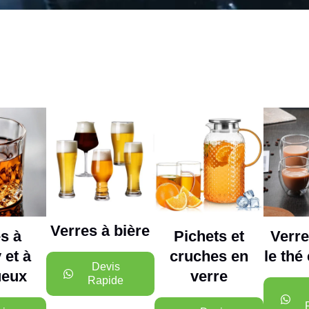
Verres à bière
s à
Pichets et
Verre
 et à
cruches en
le thé 
Devis
ueux
verre
Rapide