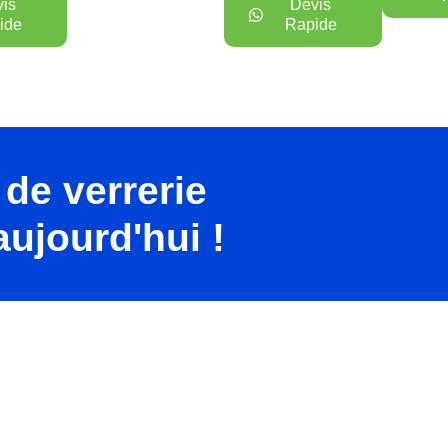
is
Devis
ide
Rapide
 de verrerie
ujourd'hui !