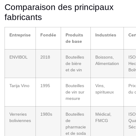
Comparaison des principaux
fabricants
Entreprise
Fondée
Produits
Industries
Cer
de base
ENVIBOL
2018
Bouteilles
Boissons,
ISO
de bière
Alimentation
Hec
et de vin
Boli
Tarija Vino
1995
Bouteilles
Vins,
Prix
de vin sur
spiritueux
du 
mesure
Verreries
1980s
Bouteilles
Médical,
ISO
boliviennes
de
FMCG
Qua
pharmacie
Séc
et de soda