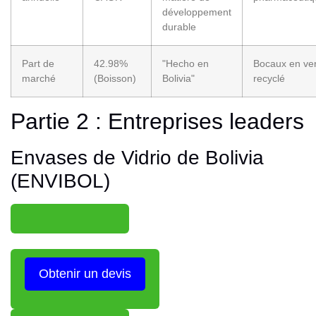
développement
durable
Part de
42.98%
"Hecho en
Bocaux en ve
marché
(Boisson)
Bolivia"
recyclé
Partie 2 : Entreprises leaders
Envases de Vidrio de Bolivia
(ENVIBOL)
Obtenir un devis