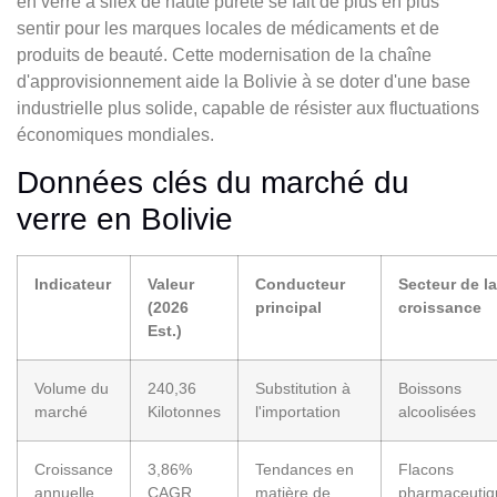
en verre à silex de haute pureté se fait de plus en plus
sentir pour les marques locales de médicaments et de
produits de beauté. Cette modernisation de la chaîne
d'approvisionnement aide la Bolivie à se doter d'une base
industrielle plus solide, capable de résister aux fluctuations
économiques mondiales.
Données clés du marché du
verre en Bolivie
Indicateur
Valeur
Conducteur
Secteur de la
(2026
principal
croissance
Est.)
Volume du
240,36
Substitution à
Boissons
marché
Kilotonnes
l'importation
alcoolisées
Croissance
3,86%
Tendances en
Flacons
annuelle
CAGR
matière de
pharmaceutiq