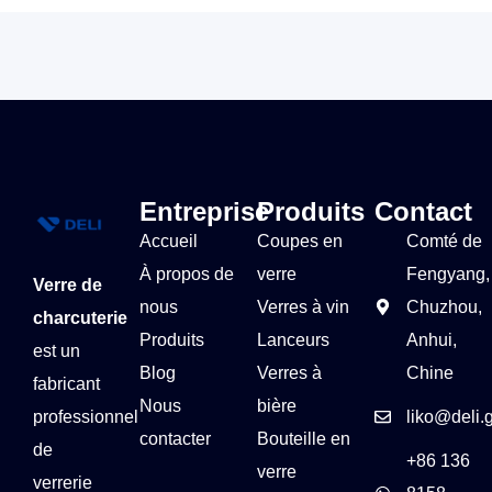
Entreprise
Produits
Contact
Accueil
Coupes en
Comté de
À propos de
verre
Fengyang,
Verre de
nous
Verres à vin
Chuzhou,
charcuterie
Produits
Lanceurs
Anhui,
est un
Blog
Verres à
Chine
fabricant
Nous
bière
professionnel
liko@deli.
contacter
Bouteille en
de
+86 136
verre
verrerie