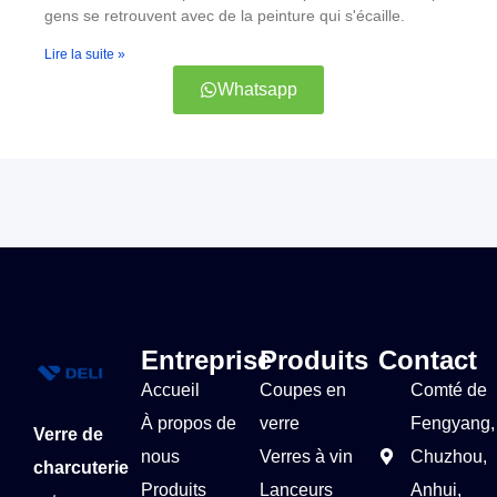
gens se retrouvent avec de la peinture qui s'écaille.
Lire la suite »
Whatsapp
Entreprise
Produits
Contact
Accueil
Coupes en
Comté de
À propos de
verre
Fengyang,
Verre de
nous
Verres à vin
Chuzhou,
charcuterie
Produits
Lanceurs
Anhui,