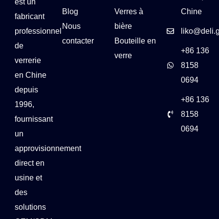
est un
Blog
Verres à
Chine
fabricant
Nous
bière
professionnel
liko@deli.
contacter
Bouteille en
de
+86 136
verre
verrerie
8158
en Chine
0694
depuis
+86 136
1996,
8158
fournissant
0694
un
approvisionnement
direct en
usine et
des
solutions