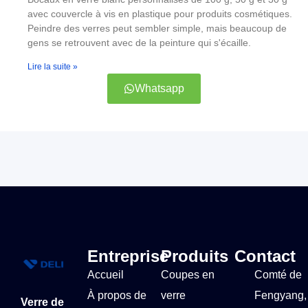
avec couvercle à vis en plastique pour produits cosmétiques.
Peindre des verres peut sembler simple, mais beaucoup de
gens se retrouvent avec de la peinture qui s'écaille.
Lire la suite »
Whatsapp
Entreprise
Produits
Contact
Accueil
Coupes en
Comté de
À propos de
verre
Fengyang,
Verre de