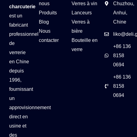
nous
Verres à vin
Chuzhou,
charcuterie
Produits
Lanceurs
Anhui,
est un
Blog
Verres à
Chine
fabricant
Nous
bière
professionnel
liko@deli.
contacter
Bouteille en
de
+86 136
verre
verrerie
8158
en Chine
0694
depuis
+86 136
1996,
8158
fournissant
0694
un
approvisionnement
direct en
usine et
des