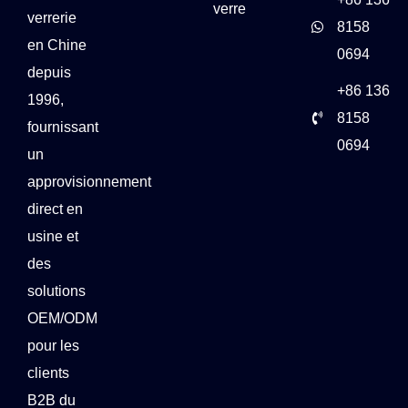
verre
verrerie
8158
en Chine
0694
depuis
+86 136
1996,
8158
fournissant
0694
un
approvisionnement
direct en
usine et
des
solutions
OEM/ODM
pour les
clients
B2B du