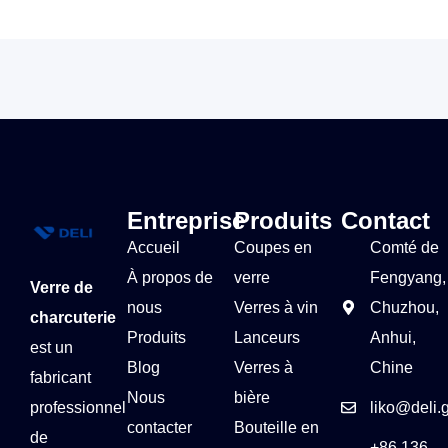
Entreprise
Produits
Contact
Accueil
Coupes en
Comté de
À propos de
verre
Fengyang,
Verre de
nous
Verres à vin
Chuzhou,
charcuterie
Produits
Lanceurs
Anhui,
est un
Blog
Verres à
Chine
fabricant
Nous
bière
professionnel
liko@deli.
contacter
Bouteille en
de
+86 136