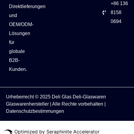
+86 136
Direktlieferungen
8158
und
0694
OEM/ODM-
Lösungen
für
globale
B2B-
Kunden.
Urheberrecht © 2025
Deli Glas
Deli-Glaswaren
Glaswarenhersteller
| Alle Rechte vorbehalten |
Datenschutzbestimmungen
Optimized by Seraphinite Accelerator