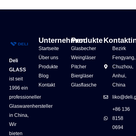
Unternehmen
Produkte
Kontakti
Startseite
Glasbecher
Bezirk
Über uns
Weingläser
Fengyang,
Deli
Produkte
Pitcher
Chuzhou,
GLASS
Blog
Biergläser
Anhui,
ist seit
Kontakt
Glasflasche
China
1996 ein
professioneller
liko@deli.
Glaswarenhersteller
+86 136
in China,
8158
Wir
0694
bieten