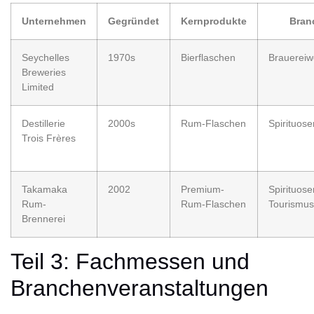
Unternehmen
Gegründet
Kernprodukte
Bran
Seychelles
1970s
Bierflaschen
Brauerei
Breweries
Limited
Destillerie
2000s
Rum-Flaschen
Spirituose
Trois Frères
Takamaka
2002
Premium-
Spirituos
Rum-
Rum-Flaschen
Tourismus
Brennerei
Teil 3: Fachmessen und
Branchenveranstaltungen