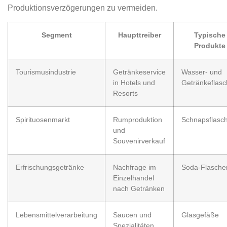
Produktionsverzögerungen zu vermeiden.
Segment
Haupttreiber
Typische
Produkte
Tourismusindustrie
Getränkeservice
Wasser- und
in Hotels und
Getränkeflas
Resorts
Spirituosenmarkt
Rumproduktion
Schnapsflasc
und
Souvenirverkauf
Erfrischungsgetränke
Nachfrage im
Soda-Flasche
Einzelhandel
nach Getränken
Lebensmittelverarbeitung
Saucen und
Glasgefäße
Spezialitäten