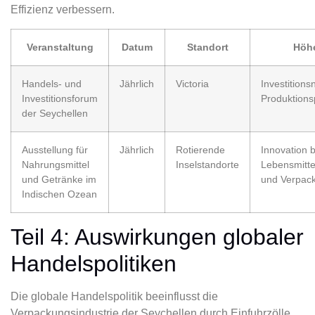
Effizienz verbessern.
Veranstaltung
Datum
Standort
Höh
Handels- und
Jährlich
Victoria
Investition
Investitionsforum
Produktions
der Seychellen
Ausstellung für
Jährlich
Rotierende
Innovation b
Nahrungsmittel
Inselstandorte
Lebensmitte
und Getränke im
und Verpac
Indischen Ozean
Teil 4: Auswirkungen globaler
Handelspolitiken
Die globale Handelspolitik beeinflusst die
Verpackungsindustrie der Seychellen durch Einfuhrzölle,