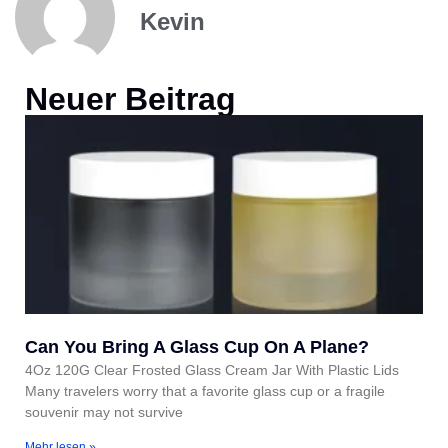
Kevin
Neuer Beitrag
Can You Bring A Glass Cup On A Plane?
4Oz 120G Clear Frosted Glass Cream Jar With Plastic Lids
Many travelers worry that a favorite glass cup or a fragile
souvenir may not survive
Mehr lesen »