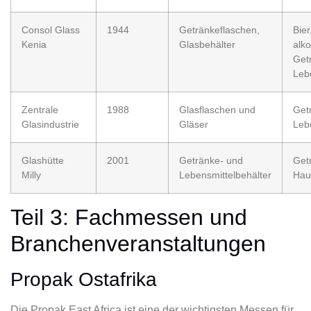
Consol Glass
1944
Getränkeflaschen,
Bier
Kenia
Glasbehälter
alko
Get
Leb
Zentrale
1988
Glasflaschen und
Get
Glasindustrie
Gläser
Leb
Glashütte
2001
Getränke- und
Get
Milly
Lebensmittelbehälter
Hau
Teil 3: Fachmessen und
Branchenveranstaltungen
Propak Ostafrika
Die Propak East Africa ist eine der wichtigsten Messen für