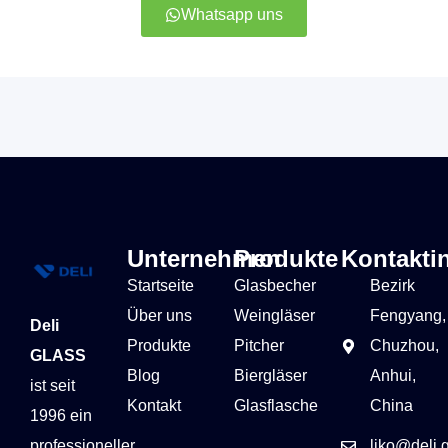
Whatsapp uns
Unternehmen
Produkte
Kontakti
Startseite
Glasbecher
Bezirk
Über uns
Weingläser
Fengyang,
Deli
Produkte
Pitcher
Chuzhou,
GLASS
Blog
Biergläser
Anhui,
ist seit
Kontakt
Glasflasche
China
1996 ein
professioneller
liko@deli.