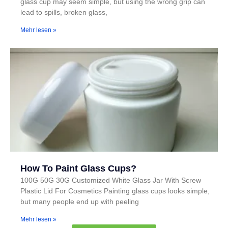
glass cup may seem simple, but using the wrong grip can
lead to spills, broken glass,
Mehr lesen »
How To Paint Glass Cups?
100G 50G 30G Customized White Glass Jar With Screw
Plastic Lid For Cosmetics Painting glass cups looks simple,
but many people end up with peeling
Mehr lesen »