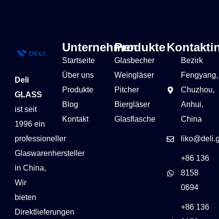
Unternehmen
Produkte
Kontakti
Startseite
Glasbecher
Bezirk
Über uns
Weingläser
Fengyang,
Deli
Produkte
Pitcher
Chuzhou,
GLASS
Blog
Biergläser
Anhui,
ist seit
Kontakt
Glasflasche
China
1996 ein
professioneller
liko@deli.
Glaswarenhersteller
+86 136
in China,
8158
Wir
0694
bieten
+86 136
Direktlieferungen