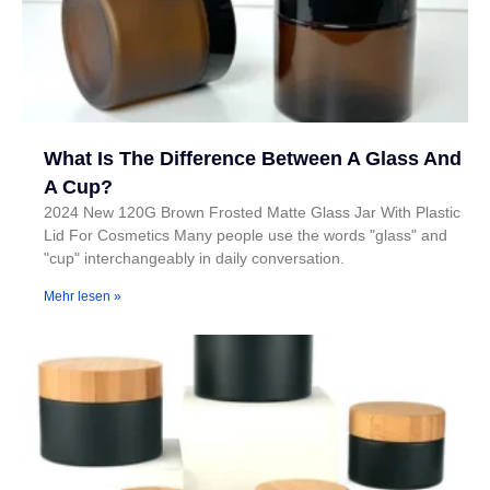
What Is The Difference Between A Glass And
A Cup?
2024 New 120G Brown Frosted Matte Glass Jar With Plastic
Lid For Cosmetics Many people use the words "glass" and
"cup" interchangeably in daily conversation.
Mehr lesen »