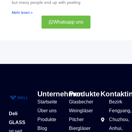
but many people end up with peeling
Mehr lesen »
Whatsapp uns
Unternehmen
Produkte
Kontakti
Startseite
Glasbecher
Bezirk
Über uns
Weingläser
Fengyang,
Deli
Produkte
Pitcher
Chuzhou,
GLASS
Blog
Biergläser
Anhui,
ist seit