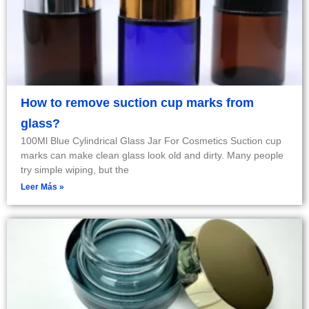
How to remove suction cup marks from
glass?
100Ml Blue Cylindrical Glass Jar For Cosmetics Suction cup
marks can make clean glass look old and dirty. Many people
try simple wiping, but the
Leer Más »