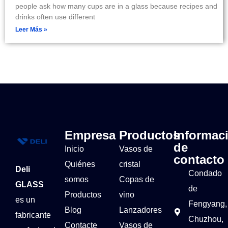
people ask how many cups are in a glass because recipes and
drinks often use different
Leer Más »
Empresa
Productos
Informac
de
Inicio
Vasos de
contacto
Quiénes
cristal
Deli
Condado
somos
Copas de
GLASS
de
Productos
vino
es un
Fengyang,
Blog
Lanzadores
fabricante
Chuzhou,
Contacte
Vasos de