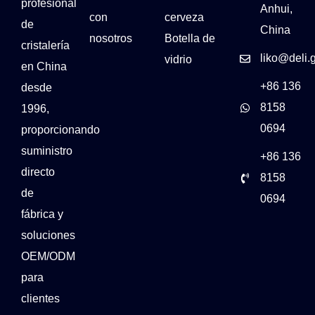
profesional
Anhui,
con
cerveza
de
China
nosotros
Botella de
cristalería
liko@deli.
vidrio
en China
+86 136
desde
8158
1996,
0694
proporcionando
suministro
+86 136
directo
8158
de
0694
fábrica y
soluciones
OEM/ODM
para
clientes