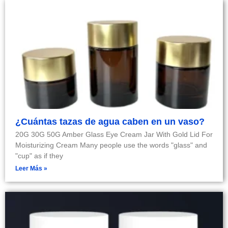
¿Cuántas tazas de agua caben en un vaso?
20G 30G 50G Amber Glass Eye Cream Jar With Gold Lid For
Moisturizing Cream Many people use the words "glass" and
"cup" as if they
Leer Más »