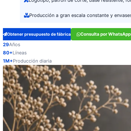
Logotipo, patrón de corte, base resistente, f
Producción a gran escala constante y envases
Consulta por WhatsApp
Obtener presupuesto de fábrica
29
Años
80+
Líneas
1M+
Producción diaria