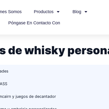
énes Somos
Productos
Blog
Póngase En Contacto Con
os de whisky person
dades
LASS
ncairn y juegos de decantador