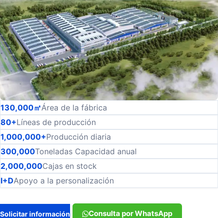
130,000㎡
Área de la fábrica
80+
Líneas de producción
1,000,000+
Producción diaria
300,000
Toneladas Capacidad anual
2,000,000
Cajas en stock
I+D
Apoyo a la personalización
Consulta por WhatsApp
Solicitar información