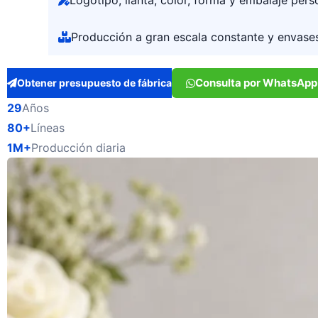
Logotipo, llanta, color, forma y embalaje per
Producción a gran escala constante y envases
Consulta por WhatsApp
Obtener presupuesto de fábrica
29
Años
80+
Líneas
1M+
Producción diaria