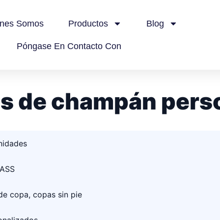
énes Somos
Productos
Blog
Póngase En Contacto Con
as de champán pers
nidades
LASS
e copa, copas sin pie