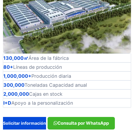
130,000㎡
Área de la fábrica
80+
Líneas de producción
1,000,000+
Producción diaria
300,000
Toneladas Capacidad anual
2,000,000
Cajas en stock
I+D
Apoyo a la personalización
Consulta por WhatsApp
Solicitar información