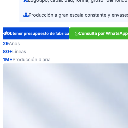
Logotipo, capacidad, forma, grosor del fondo
Producción a gran escala constante y envases
Consulta por WhatsApp
Obtener presupuesto de fábrica
29
Años
80+
Líneas
1M+
Producción diaria