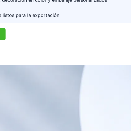
, decoración en color y embalaje personalizados
 listos para la exportación