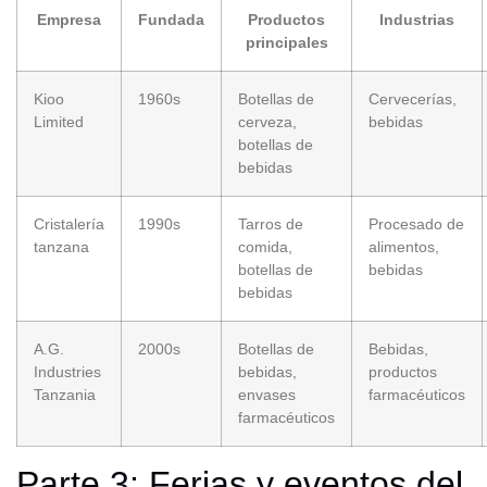
Empresa
Fundada
Productos
Industrias
principales
Kioo
1960s
Botellas de
Cervecerías,
Limited
cerveza,
bebidas
botellas de
bebidas
Cristalería
1990s
Tarros de
Procesado de
tanzana
comida,
alimentos,
botellas de
bebidas
bebidas
A.G.
2000s
Botellas de
Bebidas,
Industries
bebidas,
productos
Tanzania
envases
farmacéuticos
farmacéuticos
Parte 3: Ferias y eventos del