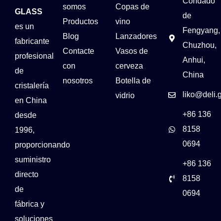
Condado
somos
Copas de
GLASS
de
Productos
vino
es un
Fengyang,
Blog
Lanzadores
fabricante
Chuzhou,
Contacte
Vasos de
profesional
Anhui,
con
cerveza
de
China
nosotros
Botella de
cristalería
liko@deli.
vidrio
en China
+86 136
desde
8158
1996,
0694
proporcionando
suministro
+86 136
directo
8158
de
0694
fábrica y
soluciones