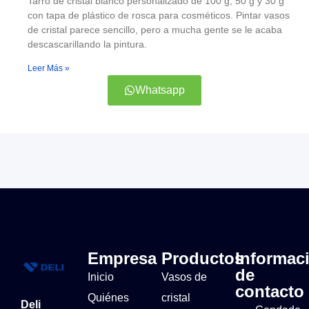
Tarro de cristal blanco personalizado de 100 g, 50 g y 30 g
con tapa de plástico de rosca para cosméticos. Pintar vasos
de cristal parece sencillo, pero a mucha gente se le acaba
descascarillando la pintura.
Leer Más »
Whatsapp
Empresa
Productos
Informac
de
Inicio
Vasos de
contacto
Quiénes
cristal
Deli