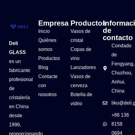
Empresa
Productos
Informac
de
Inicio
Vasos de
contacto
Quiénes
cristal
Deli
Condado
somos
Copas de
GLASS
de
Productos
vino
es un
Fengyang,
Blog
Lanzadores
fabricante
Chuzhou,
Contacte
Vasos de
profesional
Anhui,
con
cerveza
de
China
nosotros
Botella de
cristalería
liko@deli.
vidrio
en China
+86 136
desde
8158
1996,
0694
proporcionando