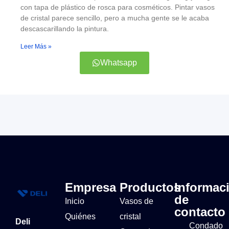
con tapa de plástico de rosca para cosméticos. Pintar vasos
de cristal parece sencillo, pero a mucha gente se le acaba
descascarillando la pintura.
Leer Más »
Whatsapp
Empresa
Productos
Informac
de
Inicio
Vasos de
contacto
Quiénes
cristal
Deli
Condado