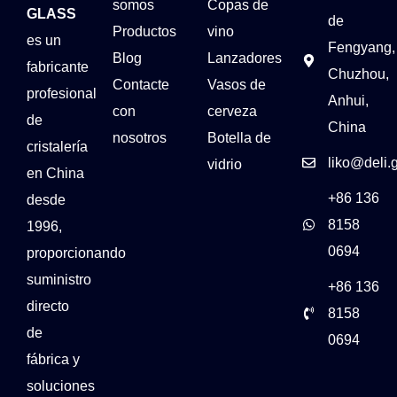
somos
Copas de
GLASS
de
Productos
vino
es un
Fengyang,
Blog
Lanzadores
fabricante
Chuzhou,
Contacte
Vasos de
profesional
Anhui,
con
cerveza
de
China
nosotros
Botella de
cristalería
liko@deli.
vidrio
en China
+86 136
desde
8158
1996,
0694
proporcionando
suministro
+86 136
directo
8158
de
0694
fábrica y
soluciones