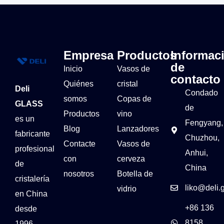
Empresa
Productos
Informac
de
Inicio
Vasos de
contacto
Quiénes
cristal
Deli
Condado
somos
Copas de
GLASS
de
Productos
vino
es un
Fengyang,
Blog
Lanzadores
fabricante
Chuzhou,
Contacte
Vasos de
profesional
Anhui,
con
cerveza
de
China
nosotros
Botella de
cristalería
liko@deli.
vidrio
en China
+86 136
desde
8158
1996,