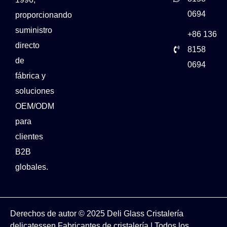
0694
proporcionando
suministro
+86 136
directo
8158
de
0694
fábrica y
soluciones
OEM/ODM
para
clientes
B2B
globales.
Derechos de autor © 2025
Deli Glass
Cristalería
delicatessen
Fabricantes de cristalería
| Todos los