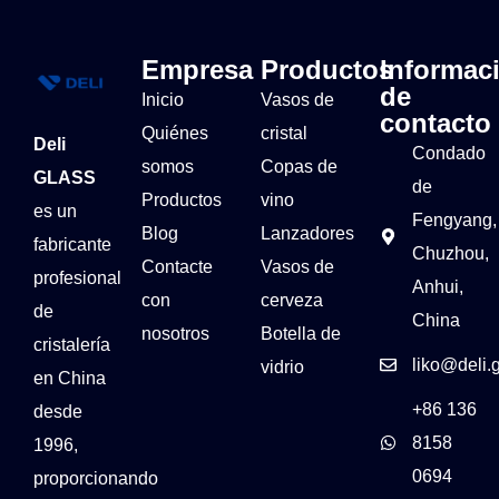
Empresa
Productos
Informac
de
Inicio
Vasos de
contacto
Quiénes
cristal
Deli
Condado
somos
Copas de
GLASS
de
Productos
vino
es un
Fengyang,
Blog
Lanzadores
fabricante
Chuzhou,
Contacte
Vasos de
profesional
Anhui,
con
cerveza
de
China
nosotros
Botella de
cristalería
liko@deli.
vidrio
en China
+86 136
desde
8158
1996,
0694
proporcionando