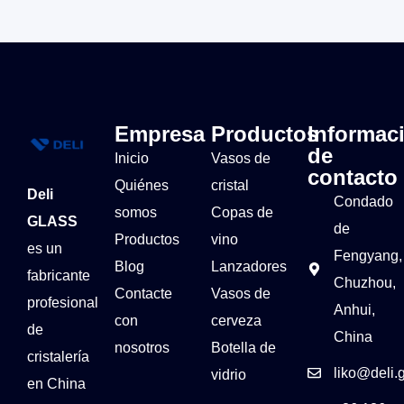
Empresa
Productos
Informac
de
Inicio
Vasos de
contacto
Quiénes
cristal
Deli
Condado
somos
Copas de
GLASS
de
Productos
vino
es un
Fengyang,
Blog
Lanzadores
fabricante
Chuzhou,
Contacte
Vasos de
profesional
Anhui,
con
cerveza
de
China
nosotros
Botella de
cristalería
liko@deli.
vidrio
en China