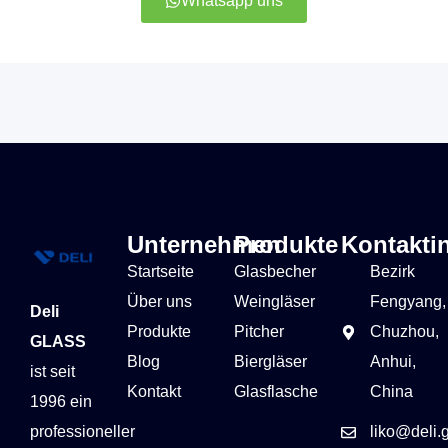
Whatsapp uns
Unternehmen
Produkte
Kontakti
Startseite
Glasbecher
Bezirk
Über uns
Weingläser
Fengyang,
Deli
Produkte
Pitcher
Chuzhou,
GLASS
Blog
Biergläser
Anhui,
ist seit
Kontakt
Glasflasche
China
1996 ein
professioneller
liko@deli.