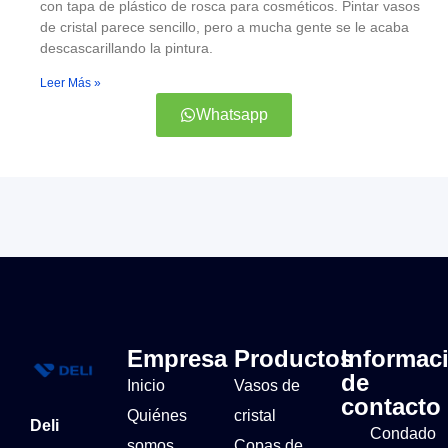
con tapa de plástico de rosca para cosméticos. Pintar vasos
de cristal parece sencillo, pero a mucha gente se le acaba
descascarillando la pintura.
Leer Más »
Whatsapp
Empresa
Productos
Informac
de
Inicio
Vasos de
contacto
Quiénes
cristal
Deli
Condado
somos
Copas de