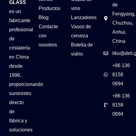
GLASS
de
Productos
vino
es un
Fengyang,
Blog
Lanzadores
fabricante
Chuzhou,
Contacte
Vasos de
profesional
Anhui,
con
cerveza
de
China
nosotros
Botella de
cristalería
liko@deli.
vidrio
en China
+86 136
desde
8158
1996,
0694
proporcionando
suministro
+86 136
directo
8158
de
0694
fábrica y
soluciones