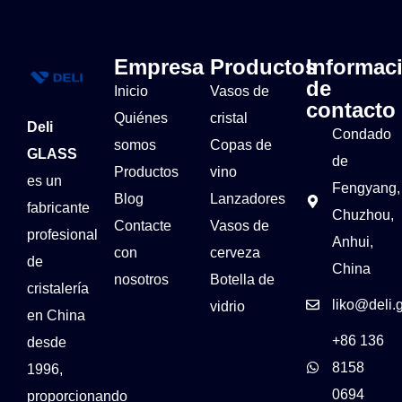
Empresa
Productos
Informac
de
Inicio
Vasos de
contacto
Quiénes
cristal
Deli
Condado
somos
Copas de
GLASS
de
Productos
vino
es un
Fengyang,
Blog
Lanzadores
fabricante
Chuzhou,
Contacte
Vasos de
profesional
Anhui,
con
cerveza
de
China
nosotros
Botella de
cristalería
liko@deli.
vidrio
en China
+86 136
desde
8158
1996,
0694
proporcionando