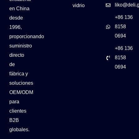
liko@deli.
vidrio
en China
+86 136
desde
8158
1996,
0694
proporcionando
suministro
+86 136
directo
8158
de
0694
fábrica y
soluciones
OEM/ODM
para
clientes
B2B
globales.