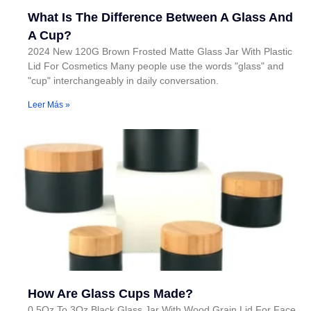
What Is The Difference Between A Glass And
A Cup?
2024 New 120G Brown Frosted Matte Glass Jar With Plastic
Lid For Cosmetics Many people use the words "glass" and
"cup" interchangeably in daily conversation.
Leer Más »
How Are Glass Cups Made?
0.5Oz To 3Oz Black Glass Jar With Wood Grain Lid For Face