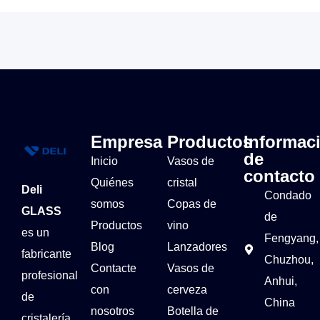
Empresa
Productos
Informac
de
Inicio
Vasos de
contacto
Quiénes
cristal
Deli
Condado
somos
Copas de
GLASS
de
Productos
vino
es un
Fengyang,
Blog
Lanzadores
fabricante
Chuzhou,
Contacte
Vasos de
profesional
Anhui,
con
cerveza
de
China
nosotros
Botella de
cristalería